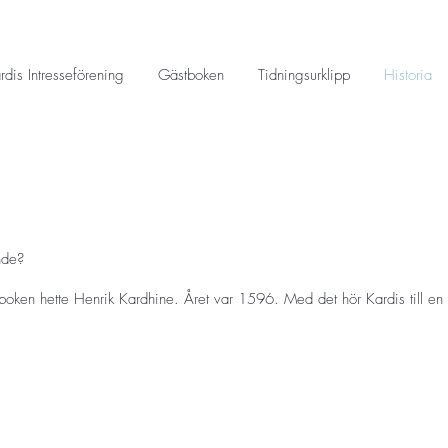
rdis Intresseförening
Gästboken
Tidningsurklipp
Historia
nde?
daboken hette Henrik Kardhine. Året var 1596. Med det hör Kardis till en