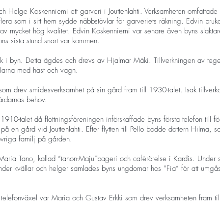
h Helge Koskenniemi ett garveri i Jouttenlahti. Verksamheten omfattade 
flera som i sitt hem sydde näbbstövlar för garveriets räkning. Edvin bruka
av mycket hög kvalitet. Edvin Koskenniemi var senare även byns slakta
kons sista stund snart var kommen.
k i byn. Detta ägdes och drevs av Hjalmar Mäki. Tillverkningen av tegel
ställarna med häst och vagn.
som drev smidesverksamhet på sin gård fram till 1930-talet. Isak tillverk
gårdarnas behov.
å 1910-talet då flottningsföreningen införskaffade byns första telefon til
å en gård vid Jouttenlahti. Efter flytten till Pello bodde dottern Hilma,
vriga familj på gården.
Maria Tano, kallad ”tanon-Maju”bageri och cafèrörelse i Kardis. Under s
 Under kvällar och helger samlades byns ungdomar hos ”Fia” för att umgå
a telefonväxel var Maria och Gustav Erkki som drev verksamheten fram ti