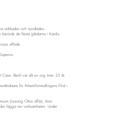
oma utdikades och nyodlades.
 berörde de flesta gårdarna i Kardis.
nojas utflöde.
Supersix.
et Case. Bertil var då en ung man- 23 år.
tåndaare för Arbetsförmedlingens filial i
nsum (övertog Ottos affär), Anni
gades lägga ner verksamheten. Under