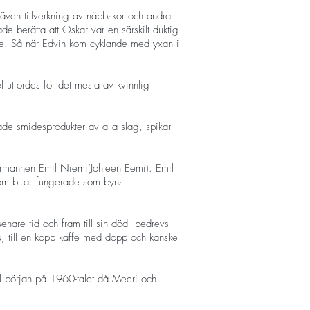
även tillverkning av näbbskor och andra
de berätta att Oskar var en särskilt duktig
re. Så när Edvin kom cyklande med yxan i
 utfördes för det mesta av kvinnlig
ade smidesprodukter av alla slag, spikar
l förmannen Emil Niemi(Johteen Eemi). Emil
 som bl.a. fungerade som byns
enare tid och fram till sin död bedrevs
s, till en kopp kaffe med dopp och kanske
ll början på 1960-talet då Meeri och