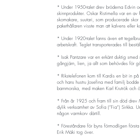
* Under 1950-talet drev bröderna Edvin oc
skinnprodukter. Oskar Ristimella var en av 
skomakare, suutari, som producerade skor 
pakethållaren visste man att kalvens eller 
* Under 1920-talet fanns även ett tegelbru
arbetskraft. Teglet transporterades till be
* Isak Pantzare var en erkänt duktig smed 
gångjärn, lien, ja allt som behövdes för 
* Rikstelefonen kom till Kardis en bit in p
och hans hustru Josefina med familj bodde p
barnmorska, med maken Karl Krutrök och ö
* Från år 1925 och fram till sin död drev 
dylik verksamhet av Sofia (”Fia”) Sirkka.
någon varmkorv därtill.
* Föreståndare för byns förmodligen först
Erik Mäki tog över.