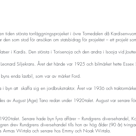
n tiden största torrläggningsprojeket i övre Tornedalen då Kardisenvu
n som stod för ansökan om statsbidrag för projektet – ett projekt som
atser i Kardis. Den största i Torisenoja och den andra i Isooja vid Joutte
n Leonard Siljekrans. Året det hände var 1925 och bilmärket hette Essex 
byns enda lastbil, som var av märket Ford.
a i byn att skaffa sig en jordbrukstraktor. Året var 1936 och traktormärk
 av August (Age) Tano redan under 1920-talet. August var senare föres
 1920-talet. Senare hade byn fyra affärer – Rundgrens diversehandel, Ko
ndgren drev Rundgrens diversehandel tills hon av hög ålder (90 år) tvin
 hos Armas Wirtala och senare hos Emmy och Noak Wirtala.