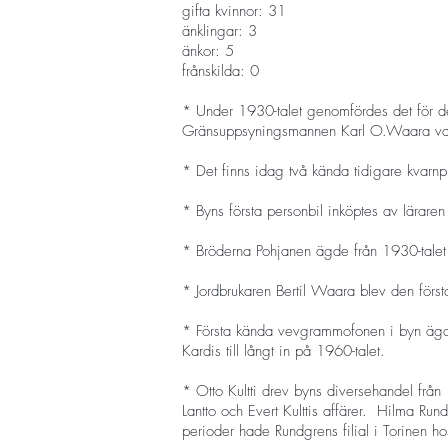
gifta kvinnor: 31
änklingar: 3
änkor: 5
frånskilda: 0
* Under 1930-talet genomfördes det för de
Gränsuppsyningsmannen Karl O.Waara var de
* Det finns idag två kända tidigare kvarnpl
* Byns första personbil inköptes av lärare
* Bröderna Pohjanen ägde från 1930-talet 
* Jordbrukaren Bertil Waara blev den först
* Första kända vevgrammofonen i byn ägdes
Kardis till långt in på 1960-talet.
* Otto Kultti drev byns diversehandel från
Lantto och Evert Kulttis affärer. Hilma Ru
perioder hade Rundgrens filial i Torinen