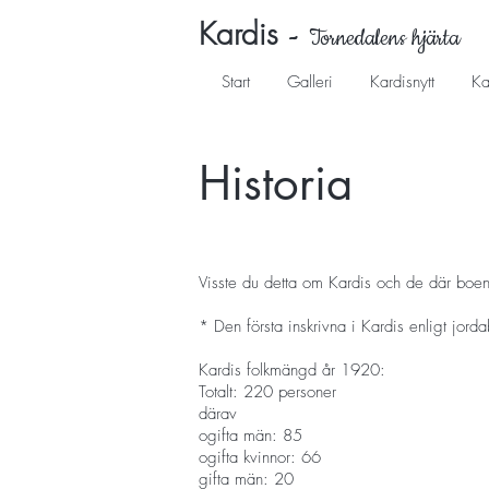
Kardis
-
Tornedalens hjärta
Start
Galleri
Kardisnytt
Ka
Historia
Visste du detta om Kardis och de där boe
* Den första inskrivna i Kardis enligt jor
Kardis folkmängd år 1920:
Totalt: 220 personer
därav
ogifta män: 85
ogifta kvinnor: 66
gifta män: 20