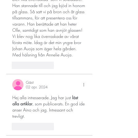
Han stannade till och jag bjöd in honom 
på glass. Så satt vi på bron och åt glass 
tillsammans, för att presentera oss för 
varann. Han berättade att han heter 
Olle, samtidigt som han avnjöt glassen! 
Vi blev nog lika överraskade av vårat 
första möte. Idag är det min yngre bror 
Johan Auoja som äger hela gården.
Med hälsning från Annelie Auoja. 
Gilla
Svara
Gäst
02 apr. 2024
Hej alla intresserade. Jag har just 
läst 
alla artiklar
, som publicerats. En god ide 
anser Aino och jag. Intressant och 
trevligt. 
Gilla
Svara