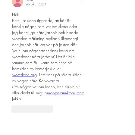
26 okt. 2023
Hei!
Bertil Isaksson tippsade, att här är 
kanske någon som vet om skoterleder...
Jag har stuga nära Jarhois och hittade 
skoterled märkning mellan Olkamangi 
och Jarhois när jag var på jakten där. 
Vet ni om någonstans finns karta om 
skoterleder nära Jarhois? Det är icke 
samma som är i karta som finns på 
hemsidan av Pentäsjoki eller 
skoterlede.org
. Led finns på södra sidan 
av vägen nära Kätkövaara.
Om någon vet om leden, kan skriva hit 
eller direkt till mig: 
puronperan@mail.com
Jukka
Gilla
Svara
Gäst
12 juli 2023