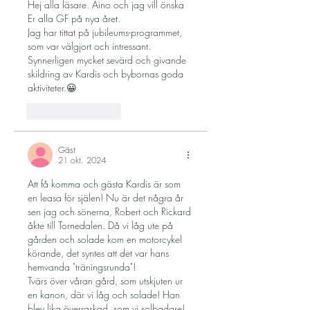
Hej alla läsare. Aino och jag vill önska 
Er alla GF på nya året.
Jag har tittat på jubileums-programmet, 
som var välgjort och intressant. 
Synnerligen mycket sevärd och givande 
skildring av Kardis och bybornas goda 
aktiviteter.😀
Gilla
Svara
Gäst
21 okt. 2024
Att få komma och gästa Kardis är som 
en leasa för själen! Nu är det några år 
sen jag och sönerna, Robert och Rickard 
åkte till Tornedalen. Då vi låg ute på 
gården och solade kom en motorcykel 
körande, det syntes att det var hans 
hemvanda "träningsrunda"!
Tvärs över våran gård, som utskjuten ur 
en kanon, där vi låg och solade! Han 
blev lika överraskad  som vi solbadare! 