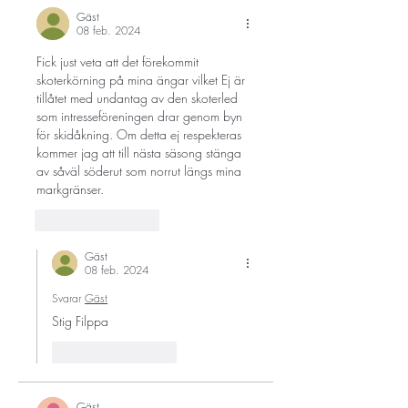
Gäst
08 feb. 2024
Fick just veta att det förekommit 
skoterkörning på mina ängar vilket Ej är 
tillåtet med undantag av den skoterled 
som intresseföreningen drar genom byn 
för skidåkning. Om detta ej respekteras 
kommer jag att till nästa säsong stänga 
av såväl söderut som norrut längs mina 
markgränser. 
Gilla
Svara
Gäst
08 feb. 2024
Svarar
Gäst
Stig Filppa 
Gilla
Svara
Gäst